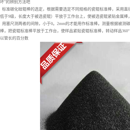
坏”的辨别方法吧
标准碳化硅辊棒的选定，根据需要选定不同规格的瓷辊标准棒，采用直径
低于9级，长度大于被选瓷辊）平放于工作台上，使被选瓷辊紧贴金属棒，转
用塞尺测两者的间隙，小于0。2mm的才能用作标准棒。测量根据被测
棒，把瓷辊标准棒平放于工作台，使样品紧贴瓷辊标准棒，转动样品360
以管长的百分数