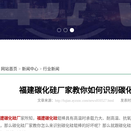
Previous slide
Next slide
：
网站首页
>
新闻中心
>
行业新闻
福建碳化硅厂家教你如何识别碳
文章来源：
http://fujian.ayzxnc.com/news810527.html
发表时间
建碳化硅厂
家所知，
福建碳化硅
辊棒具有高温时承载力大、耐高温、抗氧
，那么碳化硅厂家教你怎么来识别碳化硅辊棒的好坏呢？那么就跟碳化硅