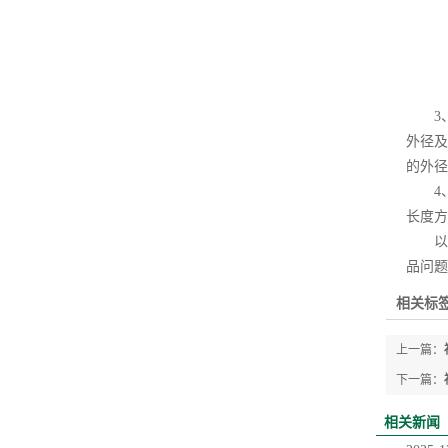
3、瓷
外径及
的外径
4、截
长度方
以上
品问题
相关标签
上一篇：
下一篇：
相关新闻