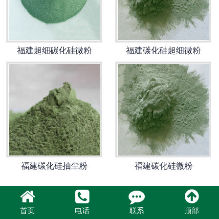
福建超细碳化硅微粉
福建碳化硅超细微粉
福建碳化硅抽尘粉
福建碳化硅微粉
首页
电话
联系
顶部