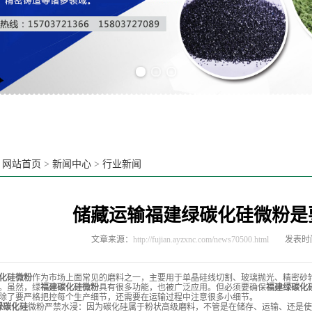
Previous slide
Next slide
：
网站首页
>
新闻中心
>
行业新闻
储藏运输福建绿碳化硅微粉是
文章来源：
http://fujian.ayzxnc.com/news70500.html
发表时间：
化硅微粉
作为市场上面常见的磨料之一，主要用于单晶硅线切割、玻璃抛光、精密砂
。虽然，绿
福建碳化硅微粉
具有很多功能，也被广泛应用。但必须要确保
福建绿碳化
除了要严格把控每个生产细节，还需要在运输过程中注意很多小细节。
绿碳化硅
微粉严禁水浸：因为碳化硅属于粉状高级磨料，不管是在储存、运输、还是使