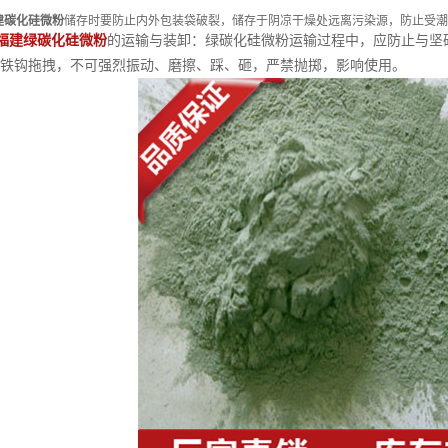
建碳化硅微粉
储存时要防止内外包装袋破裂，储存于阴凉干燥处远离污染源，防止受潮
福建绿碳化硅微粉
的运输与装卸：绿碳化硅微粉运输过程中，应防止与坚
铁钩拖拽，不可强烈振动、磨擦、踩、砸，严禁抛掷，影响使用。